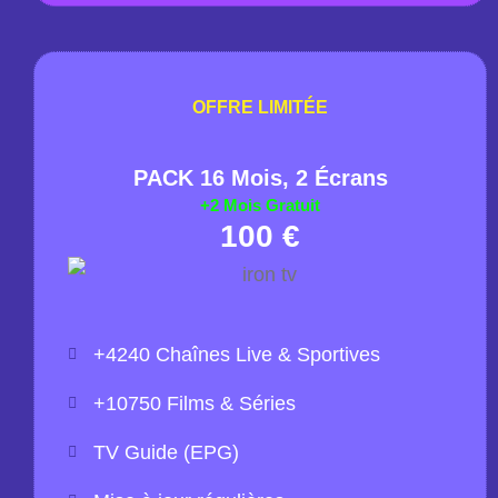
OFFRE LIMITÉE
PACK 16 Mois, 2 Écrans​​
+2 Mois Gratuit
100 €
+4240 Chaînes Live & Sportives
+10750 Films & Séries
TV Guide (EPG)