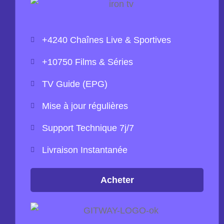
+4240 Chaînes Live & Sportives
+10750 Films & Séries
TV Guide (EPG)
Mise à jour régulières
Support Technique 7j/7
Livraison Instantanée
Acheter