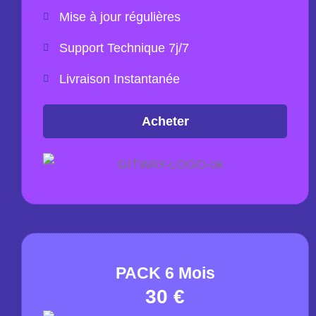
Mise à jour régulières
Support Technique 7j/7
Livraison Instantanée
Acheter
PACK 6 Mois
30 €