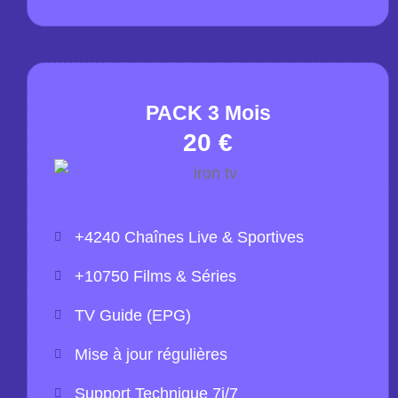
PACK 3 Mois
20 €
+4240 Chaînes Live & Sportives
+10750 Films & Séries
TV Guide (EPG)
Mise à jour régulières
Support Technique 7j/7